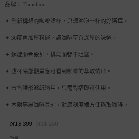
品牌： Tarachine
✦ 全新構想的咖啡濾杯，只想沖泡一杯的好選擇。
✦ 30度角加厚粉層，讓咖啡享有深厚的味道。
✦ 螺旋肋骨設計，排氣順暢不阻塞。
✦ 濾杯底部觀景窗可看到咖啡的萃取情形。
✦ 市售錐形濾紙適用，只需對摺即可使用。
✦ 內附專屬咖啡豆匙，對應刻度線方便舀取咖啡。
NT$
399
NT$ 550
數量