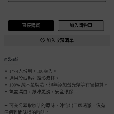
直接購買
加入購物車
加入收藏清單
商品描述
✦ 1～4人份用，100張入。
✦ 適用於02系列錐形濾杯。
✦ 100% 純木漿製造，絕無添加螢光劑等有害物質。
✦ 氧氣漂白，紙味更淡，安全環保。
✦ 可充分萃取咖啡的原味，沖泡出口感清澈、沒有
任何難聞味道的咖啡。