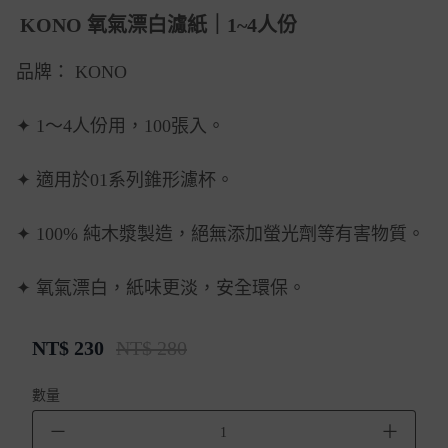
KONO 氧氣漂白濾紙｜1~4人份
品牌： KONO
✦ 1～4人份用，100張入。
✦ 適用於01系列錐形濾杯。
✦ 100% 純木漿製造，絕無添加螢光劑等有害物質。
✦ 氧氣漂白，紙味更淡，安全環保。
NT$
230
NT$ 280
數量
－
＋