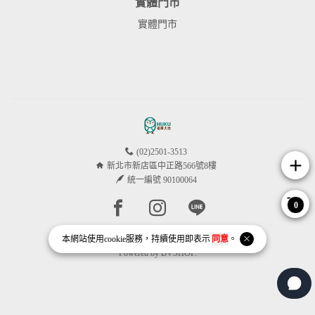
實體門市
實體門市
(02)2501-3513
add
新北市新店區中正路566號8樓
統一編號 90100064
Facebook page
Instagram page
Line page
0
本網站使用
cookie
服務，持續使用即表示
同意
。
Copyright © 2026 福庫大地HUKU All Rights Reserved.
Powered by
BVSHOP
.